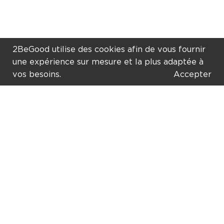
2BeGood utilise des cookies afin de vous fournir
une expérience sur mesure et la plus adaptée à
vos besoins.
NOUS
CONTACTER
par téléphone ou en ligne
info@2begood.com
+32 475 20 38 75